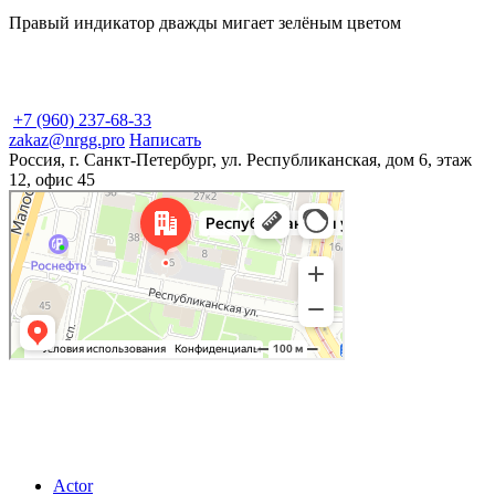
Правый индикатор дважды мигает зелёным цветом
+7 (960) 237-68-33
zakaz@nrgg.pro
Написать
Россия, г. Санкт-Петербург, ул. Республиканская, дом 6, этаж
12, офис 45
© 2026
ИП Купер Кирилл Родионович
196601, Россия, г. Санкт-Петербург, г. Пушкин, ул.Гусарская, д. 9, к.4, лит.А, кв.4
ОГРНИП 321784700392643 ИНН 780529523918
Actor