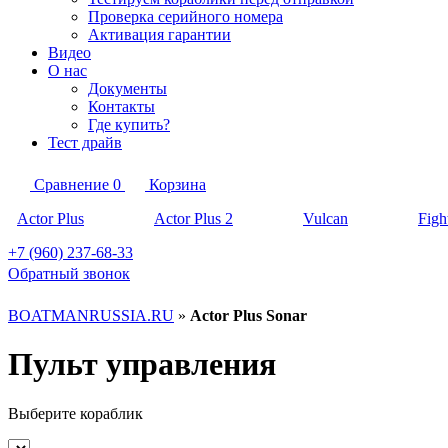
Проверка серийного номера
Активация гарантии
Видео
О нас
Документы
Контакты
Где купить?
Тест драйв
Сравнение
0
Корзина
Actor Plus
Actor Plus 2
Vulcan
Figh
+7 (960) 237-68-33
Обратный звонок
BOATMANRUSSIA.RU
»
Actor Plus Sonar
Пульт управления
Выберите кораблик