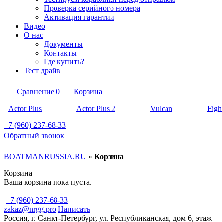
Проверка серийного номера
Активация гарантии
Видео
О нас
Документы
Контакты
Где купить?
Тест драйв
Сравнение
0
Корзина
Actor Plus
Actor Plus 2
Vulcan
Figh
+7 (960) 237-68-33
Обратный звонок
BOATMANRUSSIA.RU
»
Корзина
Корзина
Ваша корзина пока пуста.
+7 (960) 237-68-33
zakaz@nrgg.pro
Написать
Россия, г. Санкт-Петербург, ул. Республиканская, дом 6, этаж