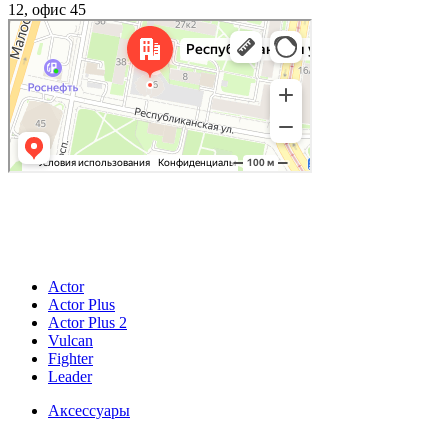
12, офис 45
© 2026
ИП Купер Кирилл Родионович
196601, Россия, г. Санкт-Петербург, г. Пушкин, ул.Гусарская, д. 9, к.4, лит.А, кв.4
ОГРНИП 321784700392643 ИНН 780529523918
Actor
Actor Plus
Actor Plus 2
Vulcan
Fighter
Leader
Аксессуары