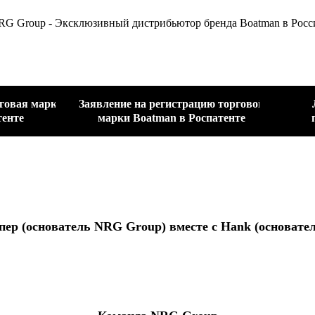
RG Group - Эксклюзивный дистрибьютор бренда Boatman в Росс
говая марка
Заявление на регистрацию торговой
тенте
марки Boatman в Роспатенте
ер (основатель NRG Group) вместе с Hank (основате