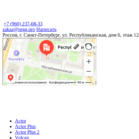
+7 (960) 237-68-33
zakaz@nrgg.pro
Написать
Россия, г. Санкт-Петербург, ул. Республиканская, дом 6, этаж 12
© 2026
ИП Купер Кирилл Родионович
196601, Россия, г. Санкт-Петербург, г. Пушкин, ул.Гусарская, д. 9, к.4, лит.А, кв.4
ОГРНИП 321784700392643 ИНН 780529523918
Actor
Actor Plus
Actor Plus 2
Vulcan