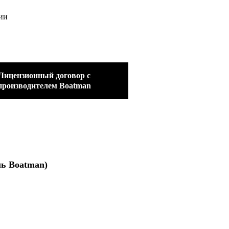
ии
Лицензионный договор с
производителем Boatman
ль Boatman)