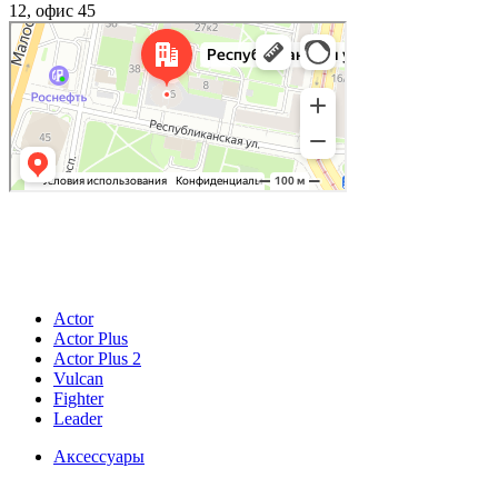
12, офис 45
© 2026
ИП Купер Кирилл Родионович
196601, Россия, г. Санкт-Петербург, г. Пушкин, ул.Гусарская, д. 9, к.4, лит.А, кв.4
ОГРНИП 321784700392643 ИНН 780529523918
Actor
Actor Plus
Actor Plus 2
Vulcan
Fighter
Leader
Аксессуары