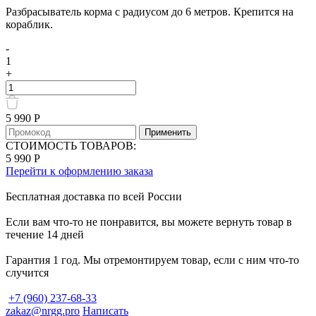
Разбрасыватель корма с радиусом до 6 метров. Крепится на
кораблик.
-
1
+
Количество
товара
Разбрасыватель
5 990 Р
для
Применить
кораблика
СТОИМОСТЬ ТОВАРОВ:
5 990 Р
Перейти к оформлению заказа
Бесплатная доставка по всей России
Если вам что-то не понравится, вы можете вернуть товар в
течение 14 дней
Гарантия 1 год. Мы отремонтируем товар, если с ним что-то
случится
+7 (960) 237-68-33
zakaz@nrgg.pro
Написать