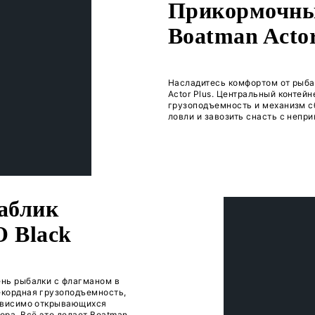
Deeper CHIRP+
 подробности акции.
ый кораблик
or Plus PRO Black