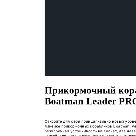
‹
›
Акция до 31.12.2025. Узнайте
Прикормочн
Boatman Act