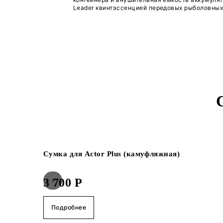
Насладитесь комфортом от р
Actor Plus. Центральный кон
грузоподъемность и механиз
ловли и завозить снасть с н