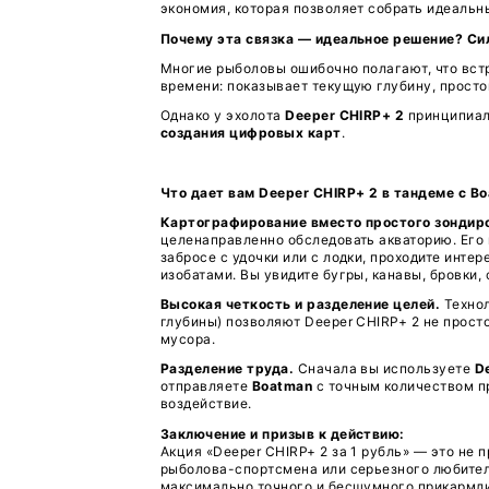
Специальное предложение д
корабликов:
Boatman Actor Plus PRO
Boatman Leader PRO
При покупке любого из этих
экономия, которая позволяе
Почему эта связка — идеаль
Многие рыболовы ошибочно по
времени: показывает текущую
Однако у эхолота
Deeper CHI
создания цифровых карт
.
Что дает вам Deeper CHIRP+
Картографирование вместо 
целенаправленно обследоват