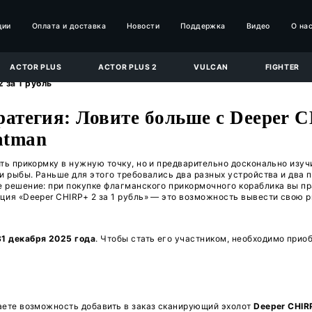
Каталог
Акции
Оплата и доставка
Новост
ACTOR
ACTOR PLUS
ACTOR PLUS 
»
Deeper CHIRP+ 2 за 1 рубль
 одна стратегия: Ловите б
блика Boatman
не просто доставить прикормку в нужную точку, но 
 и точками стоянки рыбы. Раньше для этого требова
агает гениальное решение: при покупке флагманско
 картографии. Акция «Deeper CHIRP+ 2 за 1 рубль»
 свои трофеи.