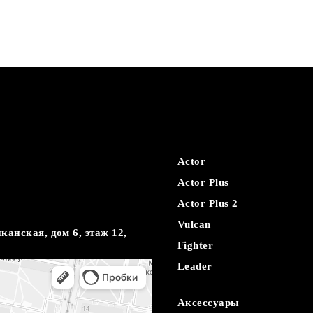
ый кораблик
der PRO Black
ально новый уровень рыбалки с флагманом в
ликов Boatman. Рекордная грузоподъемность,
а волнах, два независимо открывающихся
мкость аккумулятора. Всё это делает Boatman