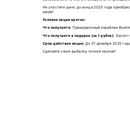
забросе с удочки или с лодк
изобатами. Вы увидите бугры
Высокая четкость и разделе
глубины) позволяют Deeper CH
мусора.
Разделение труда.
Сначала 
отправляете
Boatman
с точны
воздействие.
Заключение и призыв к дейс
Акция «Deeper CHIRP+ 2 за 1
рыболова-спортсмена или сер
максимально точного и бесш
Не упустите шанс до конца 2
умом!
Условия акции кратко:
Что покупаете:
Прикормочный