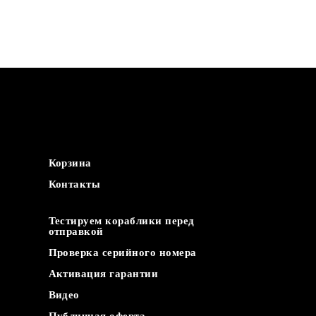
Насладитесь комфортом от рыбалки с прикормоч
Actor Plus. Центральный контейнер внушительной
грузоподъемность и механизм сброса оснастки п
ловли и завозить снасть с непривычной легкость