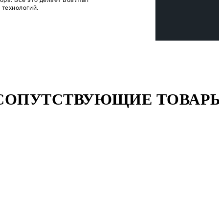
ыбалки с прикормочным корабликом Boatman
тейнер внушительной емкости, повышенная
м сброса оснастки позволяют закармливать точки
епривычной легкостью и точностью.