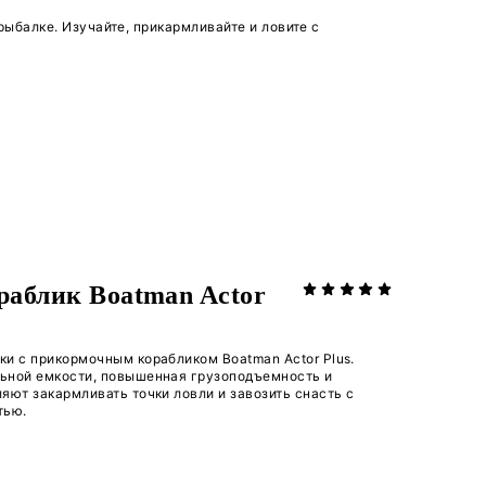
ью GPS фиксирует не просто линию глубин, а полноц
нирования (высокая для невероятной детализации и
ьные особи даже в косяке, четко отделять рыбу от с
ровки перспективных точек на карте в специальном
Это система «разведчик-штурмовик»: сначала сбор д
дложение собрать по специальной цене два ключевы
ы на водоеме: от глубокого анализа донного рельеф
ый откроет вам новые горизонты в рыбалке. Изучайте
er PRO.