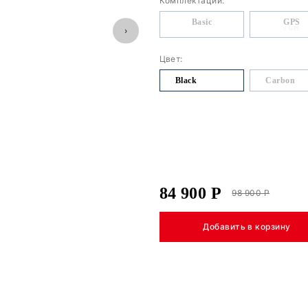
1 рубль):
Эхолот-картограф Deeper CHIRP+ 2.
декабря 2025 года включительно.
й наукой!