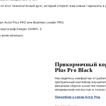
и, проходите интересующий участок, и сонар с помощ
, канавы, бровки, свалы — все перспективные точки.
ние целей.
Технология
CHIRP
и двойная частота ска
IRP+ 2 не просто «видеть» рыбу, а различать отдел
вы используете
Deeper CHIRP+ 2
для поиска и марки
м количеством прикормки точно в эти координаты. 
твию:
 рубль» — это не просто выгодная покупка. Это пре
ьезного любителя. Вы получаете полный цикл работ
умного прикармливания выбранных точек.
025 года приобрести этот технологичный дуэт, котор
 кораблик Boatman Actor Plus PRO или Boatman Lead