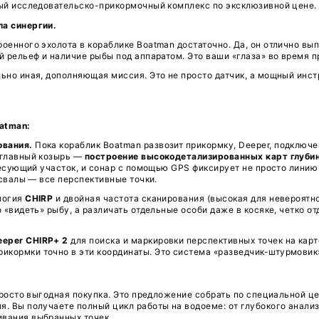
ействительно
до 31 декабря 2025 года
. Чтобы стат
 моделей вы получаете возможность добавить в зак
т собрать идеальный исследовательско-прикормочны
ное решение? Сила синергии.
лагают, что встроенного эхолота в кораблике Boat
 глубину, простой рельеф и наличие рыбы под аппар
RP+ 2
принципиально иная, дополняющая миссия. Эт
 2 в тандеме с Boatman:
простого зондирования.
Пока кораблик Boatman раз
ь акваторию. Его главный козырь —
построение выс