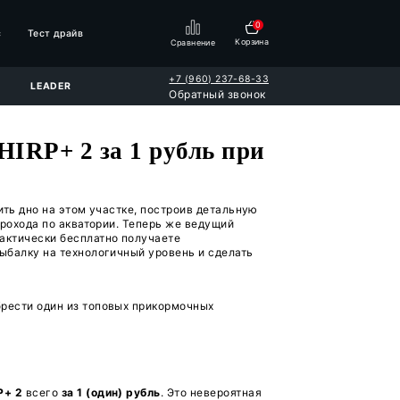
и
Поддержка
Видео
О нас
Тест драйв
2
VULCAN
FIGHTER
LEADER
ольше с Deeper CHIRP+ 2 
и предварительно досконально изучить дно на этом у
лись два разных устройства и два прохода по аквато
го прикормочного кораблика вы практически беспла
 — это возможность вывести свою рыбалку на технол