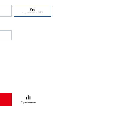
Прикормочный кораблик Bo
Plus Pro Black
Насладитесь комфортом от рыбалки с прикормочным
Центральный контейнер внушительной емкости, п
механизм сброса оснастки позволяют закармливать
непривычной легкостью и точностью.
Подробнее о серии Actor Plus