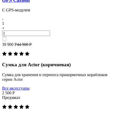
GPS Carbon
C GPS-модулем
-
1
+
Количество
товара
Прикормочный
39 900 Р
44 900 Р
кораблик
Boatman
Actor
MK5
Сумка для Actor (коричневая)
GPS
Carbon
Сумка для хранения и переноса прикормочных корабликов
серии Actor
Все аксессуары
2 500 Р
Предзаказ