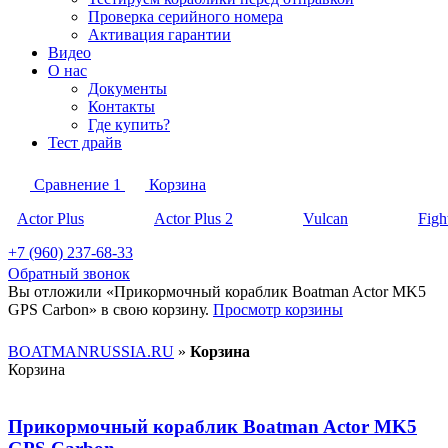
Проверка серийного номера
Активация гарантии
Видео
О нас
Документы
Контакты
Где купить?
Тест драйв
Сравнение
1
Корзина
Actor Plus
Actor Plus 2
Vulcan
Figh
+7 (960) 237-68-33
Обратный звонок
Вы отложили «Прикормочный кораблик Boatman Actor MK5
GPS Carbon» в свою корзину.
Просмотр корзины
BOATMANRUSSIA.RU
»
Корзина
Корзина
Прикормочный кораблик Boatman Actor MK5