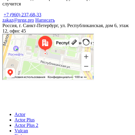
случится
+7 (960) 237-68-33
zakaz@nrgg.pro
Написать
Россия, г. Санкт-Петербург, ул. Республиканская, дом 6, этаж
12, офис 45
© 2026
ИП Купер Кирилл Родионович
196601, Россия, г. Санкт-Петербург, г. Пушкин, ул.Гусарская, д. 9, к.4, лит.А, кв.4
ОГРНИП 321784700392643 ИНН 780529523918
Actor
Actor Plus
Actor Plus 2
Vulcan