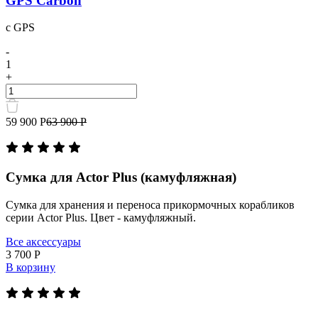
GPS Carbon
с GPS
-
1
+
Количество
товара
Прикормочный
59 900 Р
63 900 Р
кораблик
Boatman
Actor
Plus
Сумка для Actor Plus (камуфляжная)
GPS
Carbon
Сумка для хранения и переноса прикормочных корабликов
серии Actor Plus. Цвет - камуфляжный.
Все аксессуары
3 700 Р
В корзину