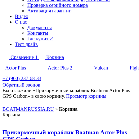
Проверка серийного номера
Активация гарантии
Видео
О нас
Документы
Контакты
Где купить?
Тест драйв
Сравнение
1
Корзина
Actor Plus
Actor Plus 2
Vulcan
Figh
+7 (960) 237-68-33
Обратный звонок
Вы отложили «Прикормочный кораблик Boatman Actor Plus
GPS Carbon» в свою корзину.
Просмотр корзины
BOATMANRUSSIA.RU
»
Корзина
Корзина
Прикормочный кораблик Boatman Actor Plus