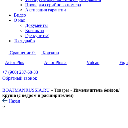
Проверка серийного номера
Активация гарантии
Видео
О нас
Документы
Контакты
Где купить?
Тест драйв
Сравнение
0
Корзина
Actor Plus
Actor Plus 2
Vulcan
Figh
+7 (960) 237-68-33
Обратный звонок
BOATMANRUSSIA.RU
»
Товары
»
Измельчитель бойлов/
круша (с ведром и расширителем)
Назад
‹
›