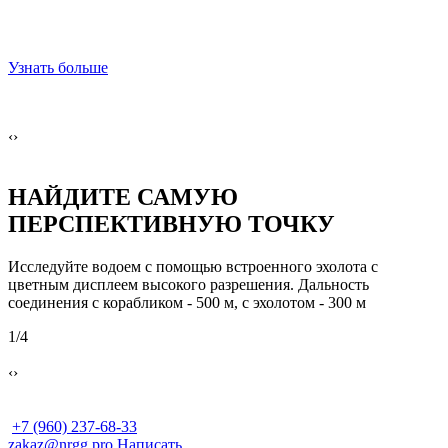
⠀
⠀
Узнать больше
У
‹
›
НАЙДИТЕ САМУЮ
ПЕРСПЕКТИВНУЮ ТОЧКУ
ы
Исследуйте водоем с помощью встроенного эхолота с
Б
цветным дисплеем высокого разрешения. Дальность
з
соединения с корабликом - 500 м, с эхолотом - 300 м
о
1
/4
2
‹
›
+7 (960) 237-68-33
zakaz@nrgg.pro
Написать