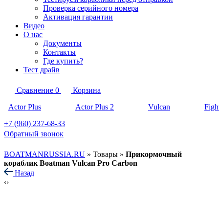
Проверка серийного номера
Активация гарантии
Видео
О нас
Документы
Контакты
Где купить?
Тест драйв
Сравнение
0
Корзина
Actor Plus
Actor Plus 2
Vulcan
Figh
+7 (960) 237-68-33
Обратный звонок
BOATMANRUSSIA.RU
»
Товары
»
Прикормочный
кораблик Boatman Vulcan Pro Carbon
Назад
‹
›