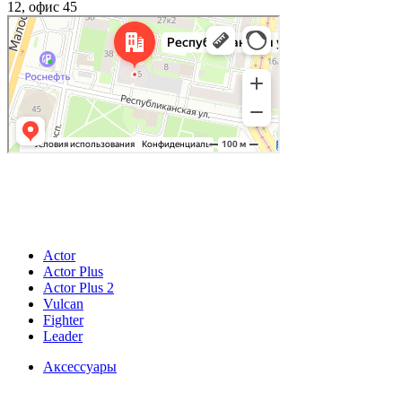
12, офис 45
© 2026
ИП Купер Кирилл Родионович
196601, Россия, г. Санкт-Петербург, г. Пушкин, ул.Гусарская, д. 9, к.4, лит.А, кв.4
ОГРНИП 321784700392643 ИНН 780529523918
Actor
Actor Plus
Actor Plus 2
Vulcan
Fighter
Leader
Аксессуары