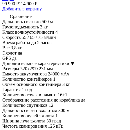
99 990 Р
114 900 Р
Добавить в корзину
Сравнение
Дальность связи
до 500 м
Грузоподъемность
3 кг
Класс волноустойчивости
4
Скорость
55 / 65 / 75 м/мин
Время работы
до 5 часов
Вес
3,8 кг
Эхолот
да
GPS
да
Дополнительные характеристики
Размеры
520х297х231 мм
Емкость аккумулятора
24000 мАч
Количество контейнеров
1
Объем основного контейнера
3 кг
Гарантия
1 год
Количество точек в памяти
16+1
Отображение расстояния до кораблика
да
Количество спутников
12
Дальность связи с эхолотом
300 м
Количество лучей эхолота
1
Ширина луча эхолота
30 град
Частота сканирования
125 кГц