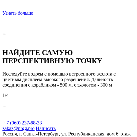
⠀
⠀
Узнать больше
У
‹
›
НАЙДИТЕ САМУЮ
ПЕРСПЕКТИВНУЮ ТОЧКУ
ы
Исследуйте водоем с помощью встроенного эхолота с
Б
цветным дисплеем высокого разрешения. Дальность
з
соединения с корабликом - 500 м, с эхолотом - 300 м
о
1
/4
2
‹
›
+7 (960) 237-68-33
zakaz@nrgg.pro
Написать
Россия, г. Санкт-Петербург, ул. Республиканская, дом 6, этаж